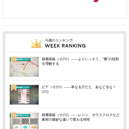
1
積層基板（その1）――よりいっそう、“層”の役割
を理解する
2
ビア（その1）――単なる穴だと、あなどるな！
(2/2)
3
積層基板（その2）――レジン、ガラスクロスなど
素材の微妙な違いで変わる特性