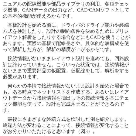
ニュアルの配線機能や部品ライブラリの利用、各種チェッ
ク機能、CAMデータの出力など、CAD/CAMソフトとして
の基本的機能が使えるからです。
基板設計を始める前に、ドライバのドライブ能力や終端
方式を検討したり、設計の制約条件を決めるためにプリレ
イアウト解析をしたりする場合などにもCADを使うことが
あります。実際の基板で配線長さや、具体的な層構成を使
って解析した方が、解析の精度が上がるからです。
接続情報がないままレイアウト設計を進めても、回路設
計は終わっていません。こういった状況では、接続情報が
ないままで重要部品の仮配置、仮配線をして、解析をする
必要があります。
何らかの事情で接続情報がないまま設計を始めた場合で
も、ある時点でネットリストを作成する、あるいはレイア
ウトデータから接続情報を抽出しその接続情報を基にチェ
ック機能を使って、設計を完成させることができるので
す。
最後にさまざまな終端方式を検討した例を紹介します。
終端方法が変わることによって、接続情報が変化すること
がお分かりいただけると思います（図3）。