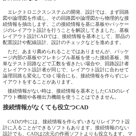
エレクトロニクスシステムの開発、設計では、まず回路
図や論理図を作成し、その回路図や論理図から物理的な接
続情報を抽出します。この接続情報を基に基板やパッケー
ジのレイアウト設計を行うことを解説してきました。基板
レイアウト設計CADでは、接続情報を基本として、部品の
配置設計や配線設計、設計のチェックなどを進めます。
ただ、あまり薦められることではありませんが、パッケ
ージ内部の基板やフレキシブル基板を使った接続基板、簡
単なテスト回路などで工数を省きたい場合や、回路設計者
とレイアウト設計者が同じで、レイアウト設計に合わせて
論理回路も変化してゆく場合にも、接続情報を作らずにレ
イアウトをすることがあります。
接続情報がない時は、接続情報を基本としたCADのレイ
アウト機能や各種出力機能を使うことはできません。
接続情報がなくても役立つCAD
CADの中には、接続情報を作らずいきなりレイアウト設
計に入ることができるソフトもあります。接続情報のない
設計でも、CADは2次元の作画ソフトよりも役立ちます。マ