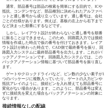
通常、部品番号は部品の検索を簡単にする目的で、ICや
抵抗、コンデンサなど、部品種別に決められたアルファベ
ットと通し番号から成り立っています。通し番号は、会社
ごとの仕様があります。例えば、基板の左上から右下まで
など決まった順番にするなどです。
しかし、レイアウト設計が終わらないと通し番号を順番
に振ることはできません。このため、回路図入力では接続
情報を作成した時点で仮の番号を付けておきます。レイア
ウト設計が終わった時点で、CAD側で最終番号を振り、回
路図入力システムに最終部品番号を出力します。これがバ
ックアノテーションです。回路図入力システムでは、この
バックアノテーション情報に基づいて部品番号を振り直し
ます。
ゲートやクロックドライバなど、ピン数の少ない素子が1
つのパッケージに複数入っていたり、ゲートの入力ピンや
抵抗アレイのように、接続ピンを入れ替えても部品番号に
変化がない場合があります。このように、部品番号は変え
ずに接続先を変えた場合もバックアノテーションの対象に
なります。
接続情報なしの配線