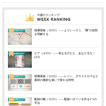
1
積層基板（その1）――よりいっそう、“層”の役割
を理解する
2
ビア（その1）――単なる穴だと、あなどるな！
(2/2)
3
積層基板（その2）――レジン、ガラスクロスなど
素材の微妙な違いで変わる特性
4
配線の幅（その1）――配線パターンを作る2つの
手法