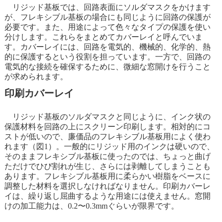
リジッド基板では、回路表面にソルダマスクをかけます
が、フレキシブル基板の場合にも同じように回路の保護が
必要です。また、用途によって色々なタイプの保護を使い
分けします。これらをまとめてカバーレイと呼んでいま
す。カバーレイには、回路を電気的、機械的、化学的、熱
的に保護するという役割を担っています。一方で、回路の
電気的な接続を確保するために、微細な窓開けを行うこと
が求められます。
印刷カバーレイ
リジッド基板のソルダマスクと同じように、インク状の
保護材料を回路の上にスクリーン印刷します。相対的にコ
ストが低いので、廉価品のフレキシブル基板用によく使わ
れます（図1）。一般的にリジッド用のインクは硬いので、
そのままフレキシブル基板に使ったのでは、ちょっと曲げ
ただけでひび割れが生じ、さらには剥離してしまうことも
あります。フレキシブル基板用に柔らかい樹脂をベースに
調整した材料を選択しなければなりません。印刷カバーレ
イは、繰り返し屈曲するような用途には使えません。窓開
けの加工能力は、0.2〜0.3mmぐらいが限界です。