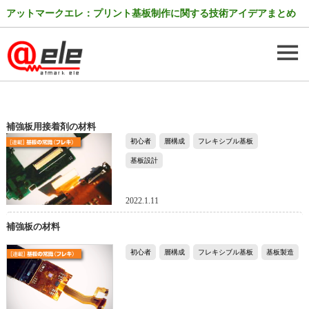
アットマークエレ：プリント基板制作に関する技術アイデアまとめ
補強板用接着剤の材料
初心者
層構成
フレキシブル基板
基板設計
2022.1.11
補強板の材料
初心者
層構成
フレキシブル基板
基板製造