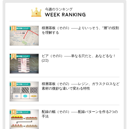
1
積層基板（その1）――よりいっそう、“層”の役割
を理解する
2
ビア（その1）――単なる穴だと、あなどるな！
(2/2)
3
積層基板（その2）――レジン、ガラスクロスなど
素材の微妙な違いで変わる特性
4
配線の幅（その1）――配線パターンを作る2つの
手法