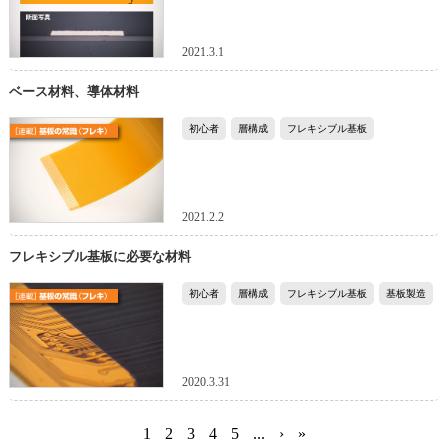
2021.3.1
ベース材料、導体材料
初心者
層構成
フレキシブル基板
2021.2.2
フレキシブル基板に必要な材料
初心者
層構成
フレキシブル基板
基板製造
2020.3.31
1
2
3
4
5
...
›
»