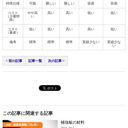
特殊仕様
可能
難しい
難しい
容易
容易
コスト
やや高
高い
高い
低い
低い
（少量特
い
殊）
コスト
低い
低い
高い
高い
低い
（量産）
備考
標準
標準
標準
実績少ない
実績少な
い
< 前の記事
記事一覧
次の記事 >
この記事に関連する記事
補強板の材料