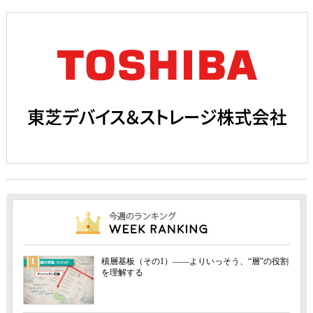
1
積層基板（その1）――よりいっそう、“層”の役割
を理解する