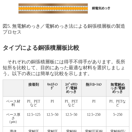
図5. 無電解めっき／電解めっき法による銅張積層板の製造
プロセス
タイプによる銅張積層板比較
それぞれの銅張積層板には得手不得手があります。長所
短所を比較して、目的にあった最適な材料を選択しましょ
う。以下の表には簡単な比較を示します。
接着剤
ｷｬｽﾃｨﾝ
ｽﾊﾟｯﾀﾘﾝ
熱ﾗﾐﾈｰｼｮﾝ
無電解め
ｸﾞ
ｸﾞ/電解
っき/電解
めっき
めっき
ベース材
PI、PET
PI
PI、PET
PI
PI、PETな
料
など
など
ど
ベース厚
12.5~125
12.5~50
12.5~50
12.5~250
5~250
さ
（μm）
導体
電解圧
電解圧
電解銅
電解圧延銅
電解銅箔/