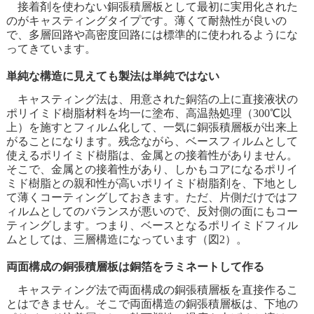
接着剤を使わない銅張積層板として最初に実用化された
のがキャスティングタイプです。薄くて耐熱性が良いの
で、多層回路や高密度回路には標準的に使われるようにな
ってきています。
単純な構造に見えても製法は単純ではない
キャスティング法は、用意された銅箔の上に直接液状の
ポリイミド樹脂材料を均一に塗布、高温熱処理（300℃以
上）を施すとフィルム化して、一気に銅張積層板が出来上
がることになります。残念ながら、ベースフィルムとして
使えるポリイミド樹脂は、金属との接着性がありません。
そこで、金属との接着性があり、しかもコアになるポリイ
ミド樹脂との親和性が高いポリイミド樹脂剤を、下地とし
て薄くコーティングしておきます。ただ、片側だけではフ
ィルムとしてのバランスが悪いので、反対側の面にもコー
ティングします。つまり、ベースとなるポリイミドフィル
ムとしては、三層構造になっています（図2）。
両面構成の銅張積層板は銅箔をラミネートして作る
キャスティング法で両面構成の銅張積層板を直接作るこ
とはできません。そこで両面構造の銅張積層板は、下地の