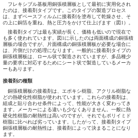
フレキシブル基板用銅張積層板として最初に実用化され
たのは、接着剤タイプです。このタイプの製造プロセス
は、まずベースフィルムに接着剤を塗布して乾燥させ、そ
の上に銅箔を重ね、熱と圧力をかけて仕上げます（図1）。
接着剤タイプは最も実績が長く、価格も低いので現在で
も多く使われています。図1に示したのは両面構成の銅張積
層板の場合ですが、片面構成の銅張積層板が必要な場合に
は、片側だけの処理になります。一般的に接着剤タイプの
銅張積層板は、ロール状で製造されていますが、多品種少
量の要求に対応するためにシート状で製造しているメーカ
ーもあります。
接着剤の種類
銅張積層板の接着剤は、エポキシ樹脂、アクリル樹脂な
どの熱硬化性樹脂が使われています。これらの接着剤は、
組成と貼り合わせ条件によって、性能が大きく変わってき
ます。メーカーによる違いも少なくありません。一般に熱
硬化性樹脂の耐熱性は高いのですが、それでもポリイミド
樹脂に比べれば劣っています。したがって、接着剤タイプ
銅張積層板の耐熱性は、接着剤によって決まることになり
ます。