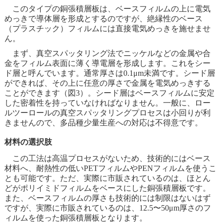
このタイプの銅張積層板は、ベースフィルムの上に電気
めっきで導体層を形成とするのですが、絶縁性のベース
（プラスチック）フィルムには直接電気めっきを施せませ
ん。
まず、真空スパッタリング法でニッケルなどの金属や合
金をフィルム表面に薄く導電層を形成します。これをシー
ド層と呼んでいます。通常厚さは0.1μm未満です。シード層
ができれば、その上に任意の厚さで金属を電気めっきする
ことができます（図3）。シード層はベースフィルムに安定
した密着性を持っていなければなりません。一般に、ロー
ルツーロールの真空スパッタリングプロセスは小回りが利
きませんので、多品種少量生産への対応は不得意です。
材料の選択肢
この工法は高温プロセスがないため、技術的にはベース
材料へ、耐熱性の低いPETフィルムやPENフィルムを使うこ
とも可能です。ただ、実際に市販されているのは、ほとん
どがポリイミドフィルムをベースにした銅張積層板です。
また、ベースフィルムの厚さも技術的には制限はないはず
ですが、実際に市販されているのは、12.5〜50μm厚さのフ
ィルムを使った銅張積層板となります。