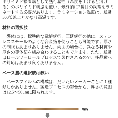
ポリイミド接着層として熱可塑性（温度を上げると溶け
る）のポリイミド樹脂を使い、最終的に2番目の銅箔をラミ
ネートする必要があります。ラミネーション温度は、通常
300℃以上とかなり高温です。
材料の選択肢
導体には、標準的な電解銅箔、圧延銅箔の他に、ステン
レススチールのような合金箔を使うことも可能です。厚さ
の制限もあまりありません。両面の場合に、異なる材質や
厚さの導体箔を組み合わせることもできます。ただ、通常
はロールツーロールプロセスで製作されるので、多品種へ
の対応はあまり良くありません。
ベース層の選択肢は狭い
ベースフィルムの構成は、だいたいメーカーごとに１種
類しかありません。製造プロセスの都合から、厚さの範囲
は12.5〜50μmに限られます。