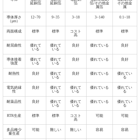
延銅箔
延銅箔
箔
箔/その他金
その他金
属箔
属
導体厚さ
12~70
9~35
3~18
3~140
0.1~18
（μm）
両面構成
標準
標準
コスト
標準
標準
高
耐屈曲性
優れて
優れて
良好
優れている
良好
いる
いる
導体接着
優れて
優れて
良好
優れている
良好
強度
いる
いる
耐熱性
良好
優れて
良好
優れている
優れてい
いる
る
電気絶縁
良好
優れて
優れて
優れている
優れてい
性
いる
いる
る
耐薬品性
良好
優れて
優れて
優れている
優れてい
いる
いる
る
RTR生産
標準
標準
コスト
可能
可能
高
多品種少
可能
難しい
難しい
容易
容易
量生産