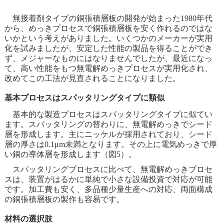
無接着剤タイプの銅張積層板の開発が始まった1980年代
から、めっきプロセスで銅張積層板を安く作れるのではな
いかという考えがありました。いくつかのメーカーが実用
化を試みましたが、安定した性能の製品を得ることができ
ず、メジャーなものにはなりませんでしたが、最近になっ
て、高い性能をもつ無電解めっきプロセスが実用化され、
改めてこの工法が見直されることになりました。
基本プロセスはスパッタリングタイプに類似
基本的な製造プロセスはスパッタリングタイプに似てい
ます。スパッタリングの替わりに、無電解めっきでシード
層を形成します。主にニッケルが採用されており、シード
層の厚さは0.1μm未満となります。その上に電気めっきで厚
い銅の導体層を形成します（図5）。
スパッタリングプロセスに比べて、無電解めっきプロセ
スは、装置がはるかに単純で小さな設備投資で対応が可能
です。加工費も安く、多品種少量生産への対応、両面構成
の銅張積層板の製作も容易です。
材料の選択肢