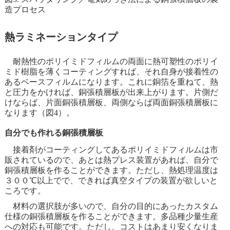
造プロセス
熱ラミネーションタイプ
耐熱性のポリイミドフィルムの両面に熱可塑性のポリイ
ミド樹脂を薄くコーティングすれば、それ自身が接着性の
あるベースフィルムになります。これに銅箔を重ねて、熱
と圧力をかければ、銅張積層板が出来上がります。片側だ
けならば、片面銅張積層板、両側ならば両面銅張積層板に
なります（図4）。
自分でも作れる銅張積層板
接着剤がコーティングしてあるポリイミドフィルムは市
販されているので、あとは熱プレス装置があれば、自分で
銅張積層板を作ることができます。ただし、熱処理温度は
３００℃以上でで、できれば真空タイプの装置が欲しいと
ころです。
材料の選択肢が多いので、自分の目的にあったカスタム
仕様の銅張積層板を作ることができます。多品種少量生産
への対応も可能です。ただし、コストはあまり安くなりま