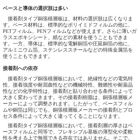
ベースと導体の選択肢は多い
接着剤タイプ銅張積層板は、材料の選択肢は広くなりま
す。ベース材料は、標準的なポリイミドフィルムの他に、
PETフィルム、PENフィルムなどが使えます。さらに薄いガ
ラスエポキシシート、紙などの素材を使うこともできま
す。一方、導体は、標準的な電解銅箔や圧延銅箔の他に、
アルミニウム箔、ステンレススチールなどの特殊金属箔を
使うこともできます。
接着剤への依存
接着剤タイプ銅張積層板において、絶縁性などの電気特
性、接着強度や耐屈曲性などの機械特性、難燃性や耐薬品
性などの化学特性は、接着剤と貼り合わせる条件によって
大きく変わってきます。その接着剤樹脂は、銅張積層板メ
ーカーによって調整されます。したがって、ベースフィル
ムや銅箔は同じでも、銅張積層板メーカーの接着剤とプロ
セス条件によって大きく違ってくることになります。
接着剤タイプ銅張積層板において、接着剤層の厚さはベ
ースフィルムと同等で、フレキシブル基板の薄型化や柔軟
性を考える上で無視できる存在ではありません。そこで、