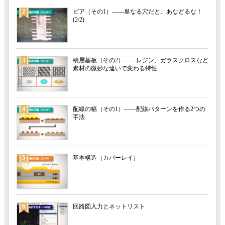
2
ビア（その1）――単なる穴だと、あなどるな！
(2/2)
3
積層基板（その2）――レジン、ガラスクロスなど
素材の微妙な違いで変わる特性
4
配線の幅（その1）――配線パターンを作る2つの
手法
5
基本構造（カバーレイ）
6
回路図入力とネットリスト