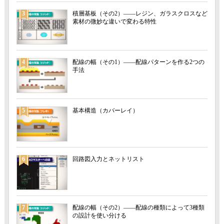
3
積層基板（その2）――レジン、ガラスクロスなど
素材の微妙な違いで変わる特性
4
配線の幅（その1）――配線パターンを作る2つの
手法
5
基本構造（カバーレイ）
6
回路図入力とネットリスト
7
配線の幅（その2）――配線の種類によって3種類
の設計を使い分ける