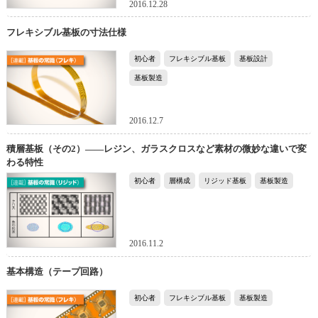
2016.12.28
フレキシブル基板の寸法仕様
初心者
フレキシブル基板
基板設計
基板製造
2016.12.7
積層基板（その2）――レジン、ガラスクロスなど素材の微妙な違いで変
わる特性
初心者
層構成
リジッド基板
基板製造
2016.11.2
基本構造（テープ回路）
初心者
フレキシブル基板
基板製造