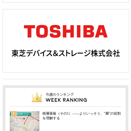
1
積層基板（その1）――よりいっそう、“層”の役割
を理解する