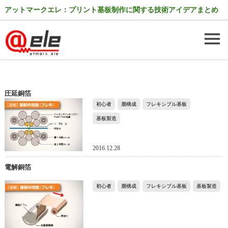
アットマークエレ：プリント基板制作に関する技術アイデアまとめ
圧延銅箔
初心者
層構成
フレキシブル基板
基板製造
2016.12.28
電解銅箔
初心者
層構成
フレキシブル基板
基板製造