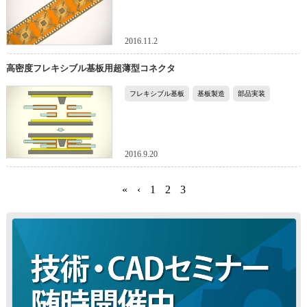
2016.11.2
高密度フレキシブル基板用超薄型コネクタ
フレキシブル基板
基板製造
部品実装
2016.9.20
«
‹
1
2
3