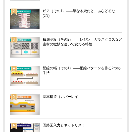
2
ビア（その1）――単なる穴だと、あなどるな！
(2/2)
3
積層基板（その2）――レジン、ガラスクロスなど
素材の微妙な違いで変わる特性
4
配線の幅（その1）――配線パターンを作る2つの
手法
5
基本構造（カバーレイ）
6
回路図入力とネットリスト