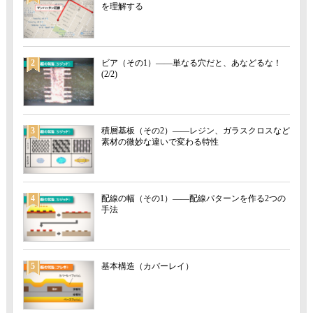
を理解する
2
ビア（その1）――単なる穴だと、あなどるな！
(2/2)
3
積層基板（その2）――レジン、ガラスクロスなど
素材の微妙な違いで変わる特性
4
配線の幅（その1）――配線パターンを作る2つの
手法
5
基本構造（カバーレイ）