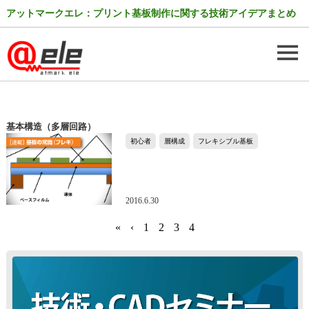
アットマークエレ：プリント基板制作に関する技術アイデアまとめ
基本構造（多層回路）
初心者
層構成
フレキシブル基板
2016.6.30
«
‹
1
2
3
4