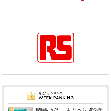
1
積層基板（その1）――よりいっそう、“層”の役割