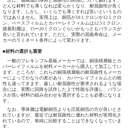
次に、層構成の厚みと屈曲性の関係について触れます。
どんな材料でも薄くなれば柔らかくなり、耐屈曲性が良く
なります。しかし、いくらでも薄くすれば良いというもの
ではありません。実用上は、銅箔が18ミクロンか12ミクロ
ン、ベースフィルムとカバーレイフィルムは12.5ミクロン、
接着剤層は、15〜20ミクロンぐらいがもっともバランスが
良いと言われています。ただし、実際の屈曲寿命は、メー
カーのラミネート条件によって変わります。
■材料の選択も重要
一般のフレキシブル基板メーカーでは、銅張積層板とカ
バーレイフィルムを材料メーカーから購入して加工してい
ます。ところが、これらの銅張積層板の耐屈曲性もメーカ
ーによってかなりの差があり、カバーレイフィルムとの相
性も違ってきます。厳しい耐屈曲性が要求されるような場
合には、実際に回路を試作した上で性能を評価し、バラン
スが良い材料の組み合わせを選択することも必要になりま
す。
なお、導体層は電解銅箔よりも圧延銅箔の方が良いとさ
れていますが、最近では耐屈曲性に優れた材料が実用化さ
れているので、単純に比較することはできなくなっていま
す。