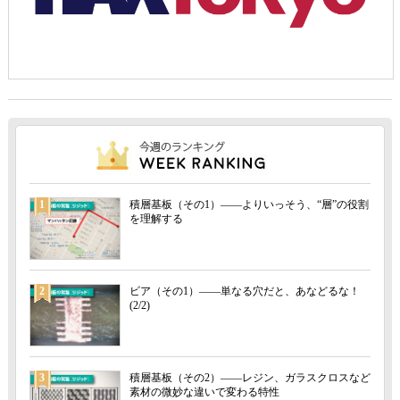
1
積層基板（その1）――よりいっそう、“層”の役割
を理解する
2
ビア（その1）――単なる穴だと、あなどるな！
(2/2)
3
積層基板（その2）――レジン、ガラスクロスなど
素材の微妙な違いで変わる特性