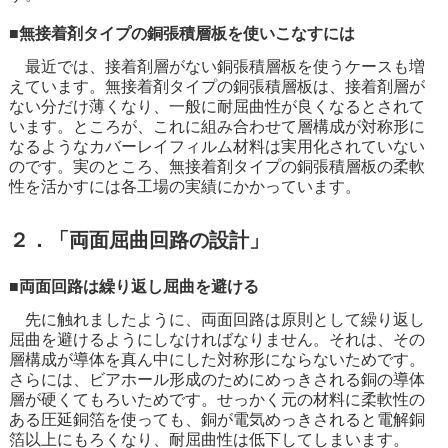
■無接着剤タイプの銅張積層板を使いこなすには
最近では、接着剤層がない銅張積層板を使うケースも増
えています。無接着剤タイプの銅張積層板は、接着剤層が
ない分だけ薄くなり、一般に耐屈曲性が良くなるとされて
います。ところが、これに組み合わせて層構成が対称形に
なるようなカバーレイフィルム材料は実用化されていない
のです。実のところ、無接着剤タイプの銅張積層板の柔軟
性を活かすには各工場の実績にかかっています。
２．「両面屈曲回路の設計」
■両面回路は繰り返し屈曲を避ける
先に触れましたように、両面回路は原則として繰り返し
屈曲を避けるようにしなければなりません。それは、その
層構成が導体を真ん中にした対称形にならないためです。
さらには、ビアホール形成のためにめっきされる銅の導体
層が硬くてもろいためです。せっかく元の材料に柔軟性の
ある圧延銅箔を使っても、銅が電気めっきされると電解銅
箔以上にもろくなり、耐屈曲性は低下してしまいます。