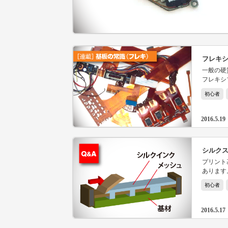
フレキ
一般の硬
フレキシ
このシリ
初心者
2016.5.19
シルク
プリント
あります
ます。
初心者
2016.5.17