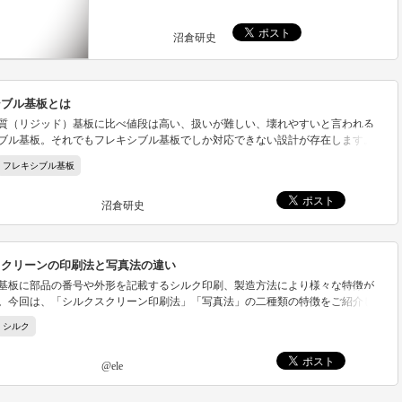
沼倉研史
シブル基板とは
質（リジッド）基板に比べ値段は高い、扱いが難しい、壊れやすいと言われる
ブル基板。それでもフレキシブル基板でしか対応できない設計が存在します。
ーズでは、フレキシブル基板の利点や欠点を紹介していきます。
フレキシブル基板
沼倉研史
スクリーンの印刷法と写真法の違い
基板に部品の番号や外形を記載するシルク印刷、製造方法により様々な特徴が
。今回は、「シルクスクリーン印刷法」「写真法」の二種類の特徴をご紹介し
シルク
@ele