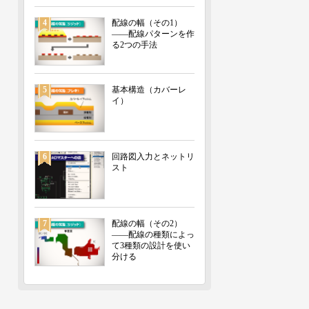
4
配線の幅（その1）
――配線パターンを作
る2つの手法
5
基本構造（カバーレ
イ）
6
回路図入力とネットリ
スト
7
配線の幅（その2）
――配線の種類によっ
て3種類の設計を使い
分ける