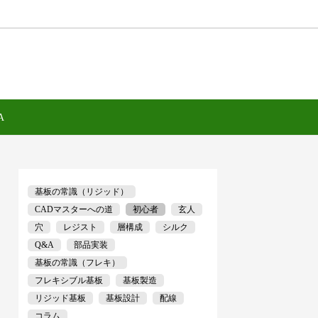
A
基板の常識（リジッド）
CADマスターへの道
初心者
玄人
穴
レジスト
層構成
シルク
Q&A
部品実装
基板の常識（フレキ）
フレキシブル基板
基板製造
リジッド基板
基板設計
配線
コラム