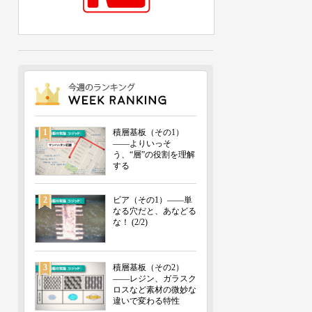
1
積層基板（その1）
――よりいっそ
う、“層”の役割を理解
する
2
ビア（その1）――単
なる穴だと、あなどる
な！ (2/2)
3
積層基板（その2）
――レジン、ガラスク
ロスなど素材の微妙な
違いで変わる特性