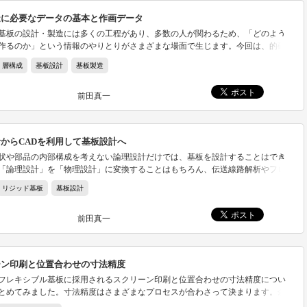
造に必要なデータの基本と作画データ
基板の設計・製造には多くの工程があり、多数の人が関わるため、「どのよう
作るのか」という情報のやりとりがさまざまな場面で生じます。今回は、的確
伝えるためのデータファイルの基本と、代表的な基板製造データである作画デ
層構成
基板設計
基板製造
介します。
前田真一
からCADを利用して基板設計へ
状や部品の内部構成を考えない論理設計だけでは、基板を設計することはでき
「論理設計」を「物理設計」に変換することはもちろん、伝送線路解析やフロ
ニングを施す必要があります。
リジッド基板
基板設計
前田真一
ーン印刷と位置合わせの寸法精度
フレキシブル基板に採用されるスクリーン印刷と位置合わせの寸法精度につい
とめてみました。寸法精度はさまざまなプロセスが合わさって決まります。余
た仕様で製造データを作成しましょう。