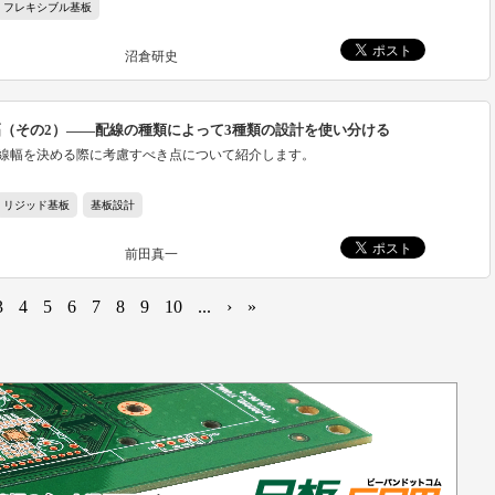
フレキシブル基板
沼倉研史
（その2）――配線の種類によって3種類の設計を使い分ける
線幅を決める際に考慮すべき点について紹介します。
リジッド基板
基板設計
前田真一
3
4
5
6
7
8
9
10
...
›
»