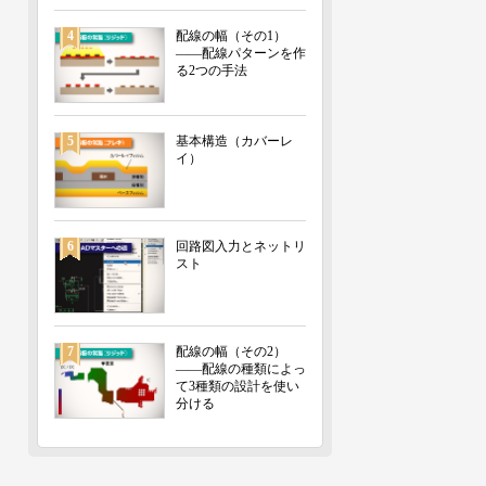
4
配線の幅（その1）
――配線パターンを作
る2つの手法
5
基本構造（カバーレ
イ）
6
回路図入力とネットリ
スト
7
配線の幅（その2）
――配線の種類によっ
て3種類の設計を使い
分ける