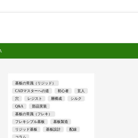
A
基板の常識（リジッド）
CADマスターへの道
初心者
玄人
穴
レジスト
層構成
シルク
Q&A
部品実装
基板の常識（フレキ）
フレキシブル基板
基板製造
リジッド基板
基板設計
配線
コラム