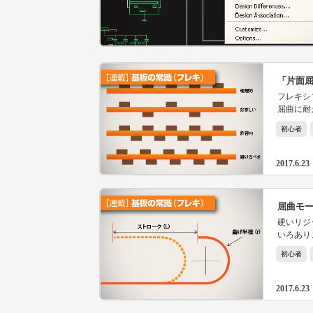
「片面
フレキシ
屈曲に耐
めてみま
初心者
2017.6.23
屈曲モ
硬いリジ
いろあり
初心者
2017.6.23