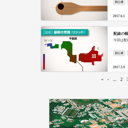
初心者
2017.6.1
配線の幅
今回は配
初心者
2017.5.9
«
‹
...
2