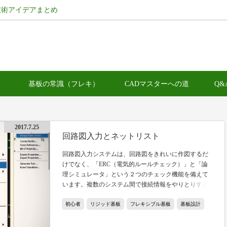
技術アイデアまとめ
）
基板の常識（フレキ）
CADマスターへの道
Q&
2017.7.25
回路図入力とネットリスト
回路図入力システムは、回路図をきれいに作図するだ
けでなく、「ERC（電気的ルールチェック）」と「論
理シミュレータ」という２つのチェック機能を備えて
います。複数のシステム間で接続情報をやりとりする
には、ネットリストを使います。回路図入力とネット
初心者
リジッド基板
フレキシブル基板
基板設計
リストについて、理解を深めてみましょう！