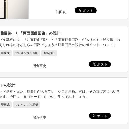
前田真一
屈曲回路」と「両面屈曲回路」の設計
ブル基板には、「片面屈曲回路」と「両面屈曲回路」があります。繰り返しの
えられるのはどちらの回路でしょう？屈曲回路の設計のポイントについてまと
した。
層構成
フレキシブル基板
基板設計
沼倉研史
ードの設計
ッド基板と違い、屈曲性があるフレキシブル基板。実は、その曲げ方にもいろ
ます。今回は「屈曲モード」について学んでみましょう。
層構成
フレキシブル基板
沼倉研史