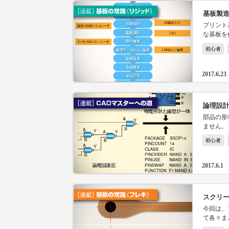
基板製
プリント
な基板を
に情報を
初心者
ータを紹
2017.6.23
論理設計
部品の形
ません。
アプラン
初心者
2017.6.1
スクリ
今回は、
て各々ま
裕をもっ