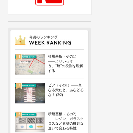
1
積層基板（その1）
――よりいっそ
う、“層”の役割を理解
する
2
ビア（その1）――単
なる穴だと、あなどる
な！ (2/2)
3
積層基板（その2）
――レジン、ガラスク
ロスなど素材の微妙な
違いで変わる特性